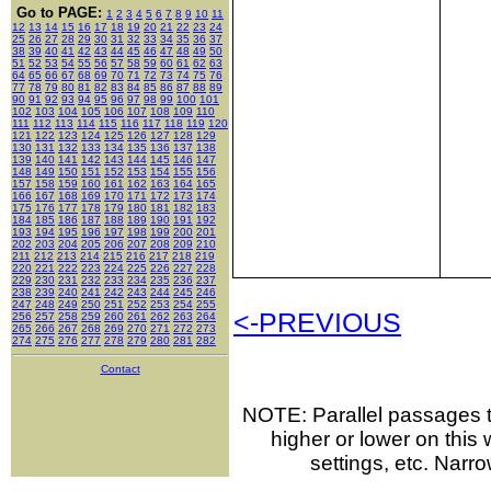
Go to PAGE:
1
2
3
4
5
6
7
8
9
10
11
12
13
14
15
16
17
18
19
20
21
22
23
24
25
26
27
28
29
30
31
32
33
34
35
36
37
38
39
40
41
42
43
44
45
46
47
48
49
50
51
52
53
54
55
56
57
58
59
60
61
62
63
64
65
66
67
68
69
70
71
72
73
74
75
76
77
78
79
80
81
82
83
84
85
86
87
88
89
90
91
92
93
94
95
96
97
98
99
100
101
102
103
104
105
106
107
108
109
110
111
112
113
114
115
116
117
118
119
120
121
122
123
124
125
126
127
128
129
130
131
132
133
134
135
136
137
138
139
140
141
142
143
144
145
146
147
148
149
150
151
152
153
154
155
156
157
158
159
160
161
162
163
164
165
166
167
168
169
170
171
172
173
174
175
176
177
178
179
180
181
182
183
184
185
186
187
188
189
190
191
192
193
194
195
196
197
198
199
200
201
202
203
204
205
206
207
208
209
210
211
212
213
214
215
216
217
218
219
220
221
222
223
224
225
226
227
228
229
230
231
232
233
234
235
236
237
238
239
240
241
242
243
244
245
246
247
248
249
250
251
252
253
254
255
<-PREVIOUS
256
257
258
259
260
261
262
263
264
265
266
267
268
269
270
271
272
273
274
275
276
277
278
279
280
281
282
Contact
NOTE: Parallel passages th
higher or lower on thi
settings, etc. Narr