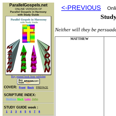
ParallelGospels.net
<-PREVIOUS
Onli
ONLINE VERSION OF
Parallel Gospels in Harmony
with Study Guide
Stud
Neither will they be persuade
MATTHEW
Buy printed book from publisher
COVER:
Front
Back
PREFACE
SCRIPTURE INDEX:
Matthew
Mark
Luke
John
STUDY GUIDE week :
1
2
3
4
5
6
7
8